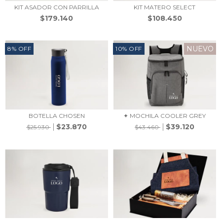
KIT ASADOR CON PARRILLA
KIT MATERO SELECT
$179.140
$108.450
NUEVO
8
%
OFF
10
%
OFF
BOTELLA CHOSEN
✦ MOCHILA COOLER GREY
$23.870
$39.120
$25.930
$43.460