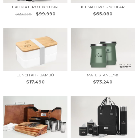
✦ KIT MATERO EXCLUSIVE
KIT MATERO SINGULAR
$99.990
$65.080
$123.830
LUNCH KIT • BAMBÚ
MATE STANLEY®
$17.490
$73.240