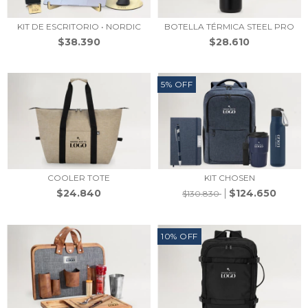
KIT DE ESCRITORIO • NORDIC
BOTELLA TÉRMICA STEEL PRO
$38.390
$28.610
5
%
OFF
COOLER TOTE
KIT CHOSEN
$24.840
$124.650
$130.830
10
%
OFF