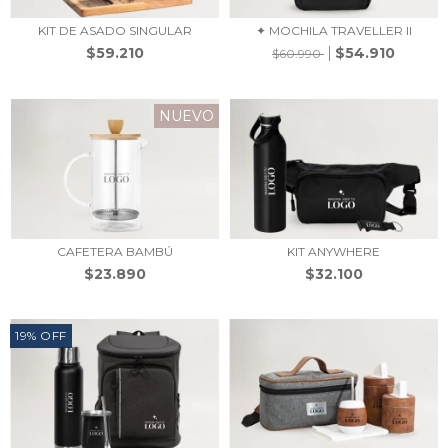
KIT DE ASADO SINGULAR
✦ MOCHILA TRAVELLER II
$59.210
$54.910
$60.990
NUEVO
CAFETERA BAMBÚ
KIT ANYWHERE
$23.890
$32.100
19
%
OFF