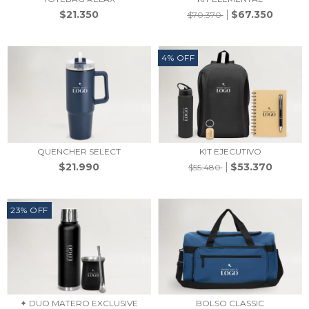
$21.350
$67.350
$70.370
4
%
OFF
QUENCHER SELECT
KIT EJECUTIVO
$21.990
$53.370
$55.480
23
%
OFF
✦ DUO MATERO EXCLUSIVE
BOLSO CLASSIC