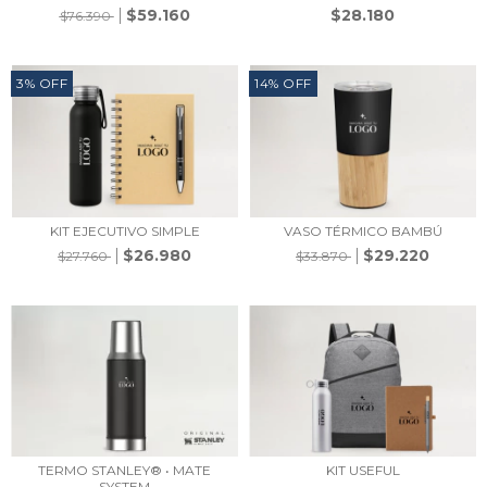
$59.160
$28.180
$76.390
3
%
OFF
14
%
OFF
KIT EJECUTIVO SIMPLE
VASO TÉRMICO BAMBÚ
$26.980
$29.220
$27.760
$33.870
TERMO STANLEY® • MATE
KIT USEFUL
SYSTEM