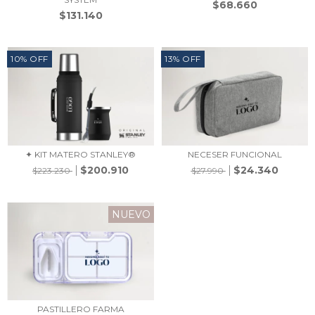
$68.660
$131.140
10
%
OFF
13
%
OFF
✦ KIT MATERO STANLEY®
NECESER FUNCIONAL
$200.910
$24.340
$223.230
$27.990
NUEVO
PASTILLERO FARMA