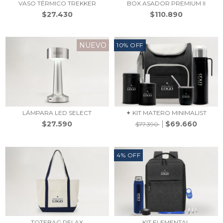
VASO TÉRMICO TREKKER
BOX ASADOR PREMIUM II
$27.430
$110.890
NUEVO
10
%
OFF
LÁMPARA LED SELECT
✦ KIT MATERO MINIMALIST
$27.590
$69.660
$77.390
4
%
OFF
TOTEBAG RELAX
KIT ELEMENTAL