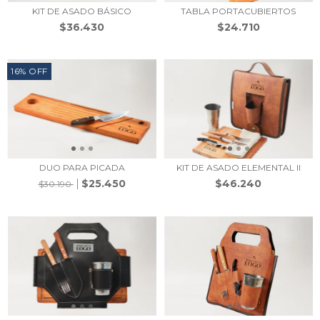
KIT DE ASADO BÁSICO
TABLA PORTACUBIERTOS
$36.430
$24.710
16
%
OFF
DUO PARA PICADA
KIT DE ASADO ELEMENTAL II
$25.450
$46.240
$30.190