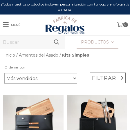
¡Todos nuestros productos incluyen personalización con tu logo y envío gratis
a CABA!
MENÚ
0
PRODUCTOS
Inicio
/
Amantes del Asado
/
Kits Simples
Ordenar por
FILTRAR