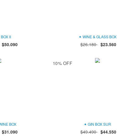
BOX II
✦ WINE & GLASS BOX
$50.090
$26.180
$23.560
10
%
OFF
WINE BOX
✦ GIN BOX SUR
$31.090
$49.490
$44.550