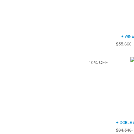
✦ WINE 
$55.660
10
%
OFF
✦ DOBLE 
$34.540