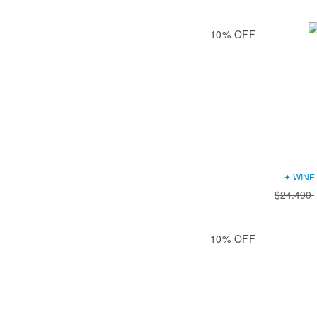
10
%
OFF
✦ WINE 
$24.490
10
%
OFF