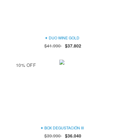
✦ DUO WINE GOLD
$41.990
$37.802
10
%
OFF
✦ BOX DEGUSTACIÓN III
$39.990
$36.040