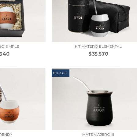
RO SIMPLE
KIT MATERO ELEMENTAL
.640
$35.570
8
%
OFF
TRENDY
MATE VIAJERO III