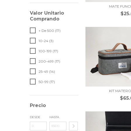
MATE FUNC
Valor Unitario
$25
Comprando
+ De 500 (17)
10-24 (3)
100-199 (17)
200-499 (17)
25-49 (14)
50-99 (17)
KIT MATER
$65
Precio
DESDE
HASTA