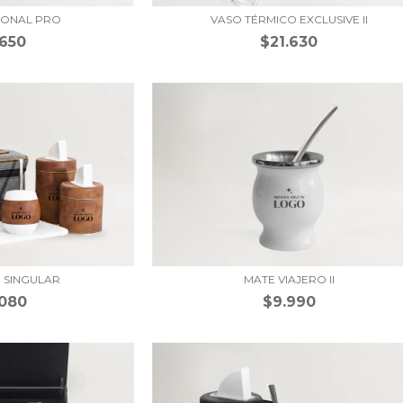
IONAL PRO
VASO TÉRMICO EXCLUSIVE II
.650
$21.630
O SINGULAR
MATE VIAJERO II
.080
$9.990