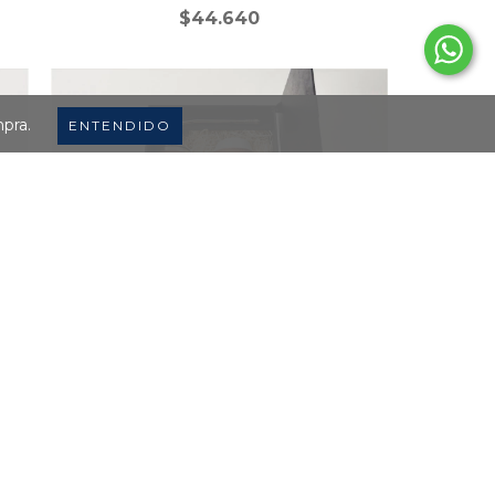
$44.640
mpra.
ENTENDIDO
BOX MATERO FULL
$65.850