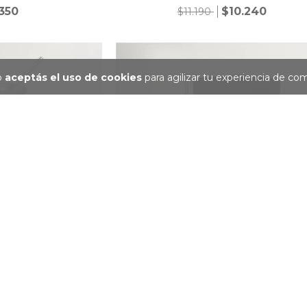
.350
$10.240
$11.190
io
aceptás el uso de cookies
para agilizar tu experiencia de co
CLUSIVE
BOX MATE TRENDY
$23.460
$23.640