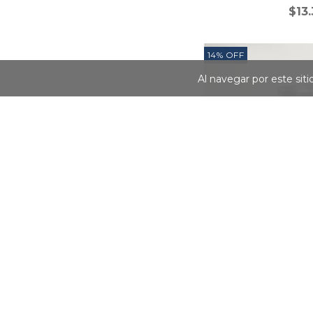
$13
14
%
OFF
Al navegar por este sit
MATE EX
$27.230