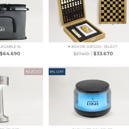
LEGABLE XL
✦ BOX DE JUEGOS • SELECT
$64.690
$33.670
$37.410
NUEVO
8
%
OFF