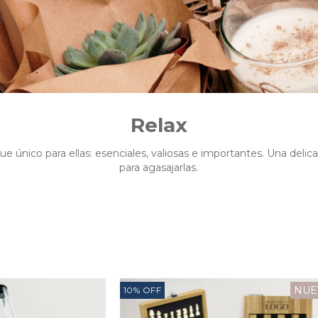
Relax
e único para ellas: esenciales, valiosas e importantes. Una delic
para agasajarlas.
NUE
10
%
OFF