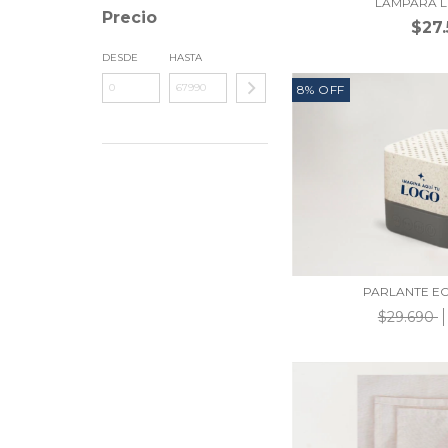
LÁMPARA L
Precio
$27
DESDE
HASTA
8
%
OFF
PARLANTE E
$29.690