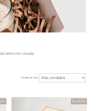
ada selección creada
Ordenar por
VO
NUEVO