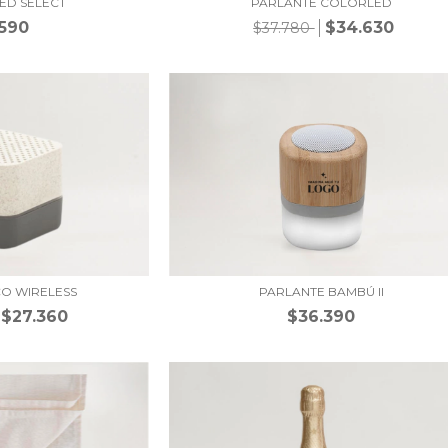
ED SELECT
PARLANTE COLORLED
.590
$34.630
$37.780
CO WIRELESS
PARLANTE BAMBÚ II
$27.360
$36.390