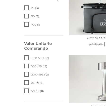
25 (8)
50 (3)
100 (1)
✦ COOLER P
Valor Unitario
$71.880
Comprando
+ De 500 (12)
100-199 (12)
200-499 (12)
25-49 (8)
50-99 (11)