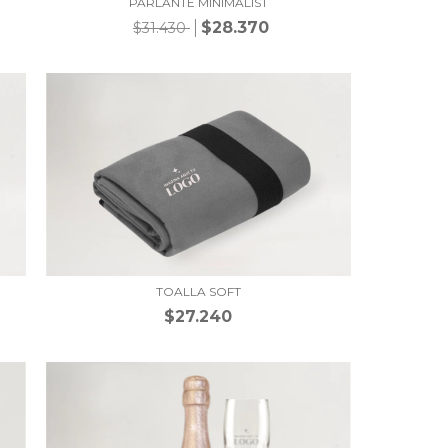
PARLANTE MINIMALIST
$28.370
$31.430
TOALLA SOFT
$27.240