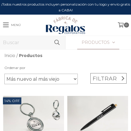
¡Todos nuestros productos incluyen personalización con tu logo y envío gratis
a CABA!
MENÚ
0
PRODUCTOS
Inicio
/
Productos
Ordenar por
FILTRAR
14
%
OFF