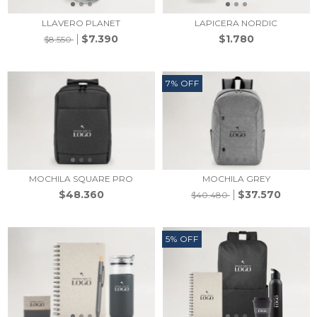
LLAVERO PLANET
LAPICERA NORDIC
$7.390
$1.780
$8.550
7
%
OFF
MOCHILA SQUARE PRO
MOCHILA GREY
$48.360
$37.570
$40.480
5
%
OFF