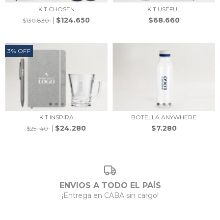
KIT CHOSEN
KIT USEFUL
$124.650
$68.660
$130.830
3
%
OFF
KIT INSPIRA
BOTELLA ANYWHERE
$24.280
$7.280
$25.140
ENVIOS A TODO EL PAÍS
¡Entrega en CABA sin cargo!