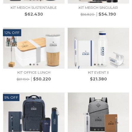
KIT MERCH SUSTENTABLE
KIT MERCH SINGULAR
$62.430
$54.190
$56.820
12
%
OFF
KIT OFFICE LUNCH
KIT EVENT II
$50.220
$21.380
$57.190
5
%
OFF