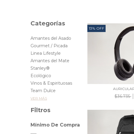
Categorías
13
%
OFF
Amantes del Asado
Gourmet / Picada
Linea Lifestyle
Amantes del Mate
Stanley®
Ecológico
Vinos & Espirituosas
AURICULA
Team Dulce
$36.735
VER MÁS
Filtros
Mínimo De Compra