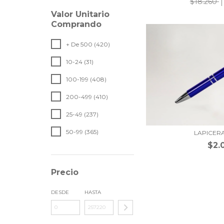
$18.260
Valor Unitario
Comprando
+ De 500 (420)
10-24 (31)
100-199 (408)
200-499 (410)
25-49 (237)
50-99 (365)
LAPICER
$2.
Precio
DESDE
HASTA