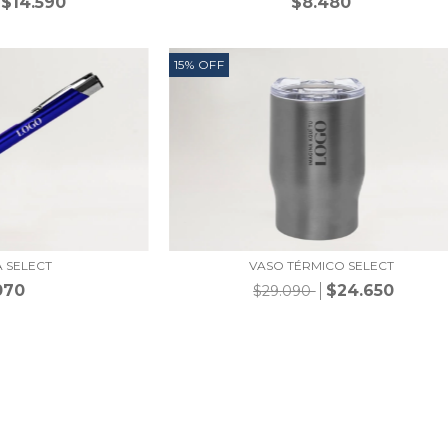
$14.590
$8.480
15
%
OFF
A SELECT
VASO TÉRMICO SELECT
070
$24.650
$29.090