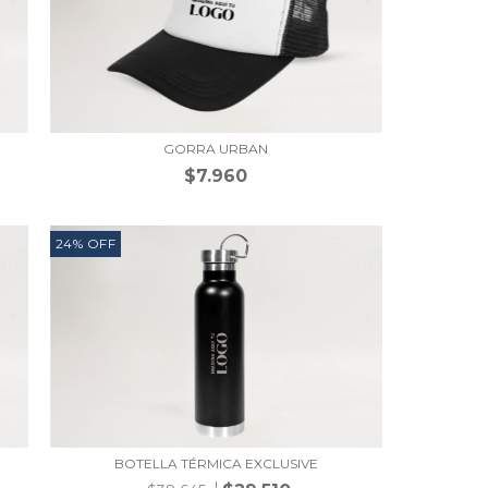
GORRA URBAN
$7.960
24
%
OFF
BOTELLA TÉRMICA EXCLUSIVE