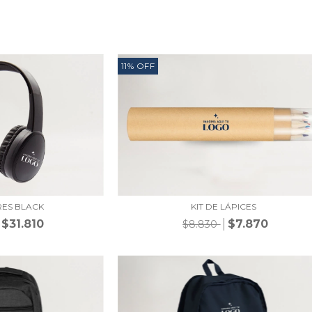
11
%
OFF
RES BLACK
KIT DE LÁPICES
$31.810
$7.870
$8.830