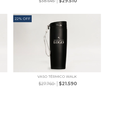
$29.510
$38.645
22
%
OFF
VASO TÉRMICO WALK
$21.590
$27.760