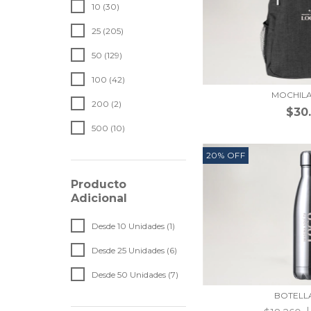
10 (30)
25 (205)
50 (129)
100 (42)
MOCHILA
200 (2)
$30
500 (10)
20
%
OFF
Producto
Adicional
Desde 10 Unidades (1)
Desde 25 Unidades (6)
Desde 50 Unidades (7)
BOTELL